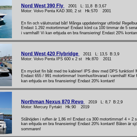
Nord West 390 Fly
2001 L: 11,8 B:3,67
Motor: Volvo Penta KAD 300, 2 st Hk:570 2001
En fin och välutrustad båt! Många uppdateringar utförda! Regelbu
Endast 1.292 motortimmar! Endast körd ca 100 timmar de 5 senas
i varmhall! Vi kan erbjuda en bra finansiering! Endast 20% kontan
Nord West 420 Flybridge
2011 L: 13,5 B:3,9
Motor: Volvo Penta IPS 600 x 2 st Hk:870 2011
En mycket fin båt med tre kabiner! IPS drev med DPS funktion! 
Endast 655 / 991 motortimmar! Inomhusförvarad i varmhall! Klar f
kan erbjuda en bra finansiering! Endast 20% kontant!
Northman Nexus 870 Revo
2019 L: 8,7 B:2,9
Motor: Mercury Fyrtakt Hk:90 2019
Ståhöjden i ruffen är 1,86 m! Endast ca 300 motortimmar! 4 + 2 st
kan erbjuda en bra finansiering! Endast 20% kontant! Båten är sjö
sommaren!