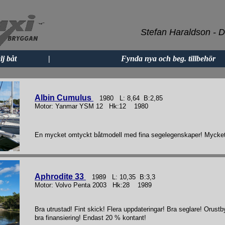
Stefan Haraldson - D
lj båt
|
Fynda nya och beg. tillbehör
Albin Cumulus
1980 L: 8,64 B:2,85
Motor: Yanmar YSM 12 Hk:12 1980
En mycket omtyckt båtmodell med fina segelegenskaper! Mycket
Aphrodite 33
1989 L: 10,35 B:3,3
Motor: Volvo Penta 2003 Hk:28 1989
Bra utrustad! Fint skick! Flera uppdateringar! Bra seglare! Orust
bra finansiering! Endast 20 % kontant!