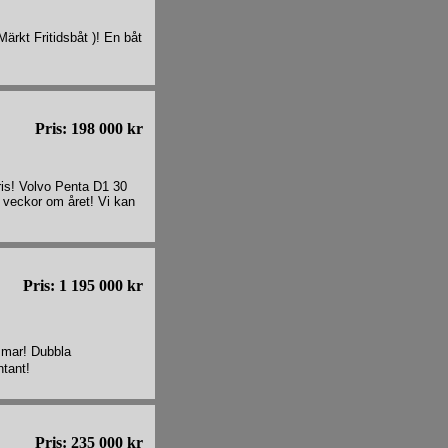
ärkt Fritidsbåt )! En båt
Pris: 198 000 kr
ris! Volvo Penta D1 30
 veckor om året! Vi kan
Pris: 1 195 000 kr
mmar! Dubbla
ntant!
Pris: 235 000 kr