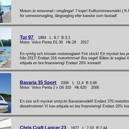
Motorn är renoverad i omgångar! 7 kojer! Kullturminnesmärkt ( K-M
för semestersegling, långsegling eller kanske som bostad!
Tur 97
1984 L: 9,7 B:3,1
Motor: Volvo Penta D1 30 Hk:28 2017
En rymlig och trivsam motorseglare! Fint skick! Ett mycket bra p
från 2017! Endast 316 motortimmar! Bra segel! Båten är seglad 4
erbjuda en bra finansiering! Endast 20% kontant!
Bavaria 35 Sport
2006 L: 11,4 B:3,68
Motor: Volvo Penta 2 x D6 310 Hk:620 2006
En stor och mycket omtyckt Bavariamodell! Endast 370 motorti
dieselmotorer! Vi kan erbjuda en bra finansiering! Endast 20% ko
Chris Craft Lancer 23
1977 L: 7,03 B:2,44