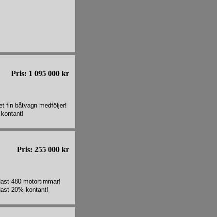
Pris: 1 095 000 kr
t fin båtvagn medföljer!
 kontant!
Pris: 255 000 kr
ndast 480 motortimmar!
dast 20% kontant!