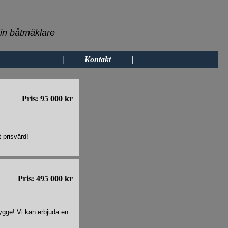
in båtmäklare
|
Kontakt
|
Pris: 95 000 kr
 prisvärd!
Pris: 495 000 kr
bygge! Vi kan erbjuda en