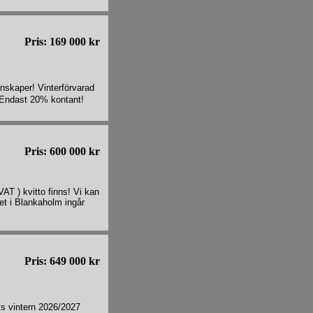
Pris: 169 000 kr
nskaper! Vinterförvarad
! Endast 20% kontant!
Pris: 600 000 kr
T ) kvitto finns! Vi kan
net i Blankaholm ingår
Pris: 649 000 kr
ts vintern 2026/2027