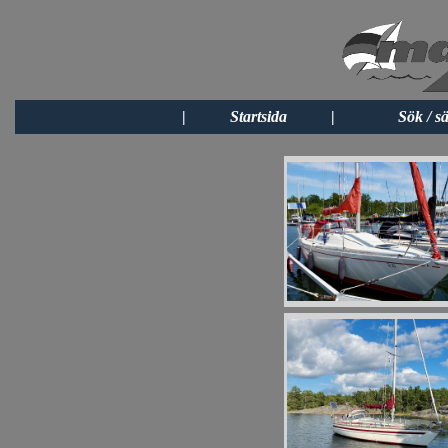
|
Startsida
|
Sök / sä