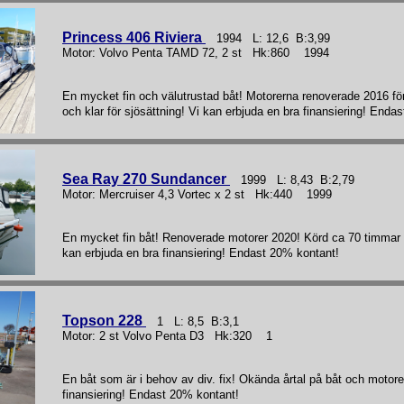
Princess 406 Riviera
1994 L: 12,6 B:3,99
Motor: Volvo Penta TAMD 72, 2 st Hk:860 1994
En mycket fin och välutrustad båt! Motorerna renoverade 2016 fö
och klar för sjösättning! Vi kan erbjuda en bra finansiering! Enda
Sea Ray 270 Sundancer
1999 L: 8,43 B:2,79
Motor: Mercruiser 4,3 Vortec x 2 st Hk:440 1999
En mycket fin båt! Renoverade motorer 2020! Körd ca 70 timmar e
kan erbjuda en bra finansiering! Endast 20% kontant!
Topson 228
1 L: 8,5 B:3,1
Motor: 2 st Volvo Penta D3 Hk:320 1
En båt som är i behov av div. fix! Okända årtal på båt och motore
finansiering! Endast 20% kontant!