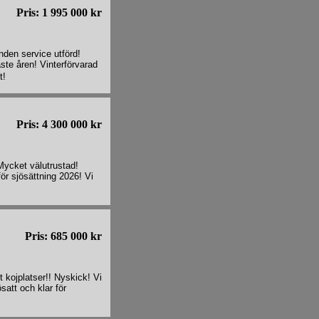
Pris: 1 995 000 kr
nden service utförd!
te åren! Vinterförvarad
t!
Pris: 4 300 000 kr
Mycket välutrustad!
ör sjösättning 2026! Vi
Pris: 685 000 kr
 kojplatser!! Nyskick! Vi
satt och klar för